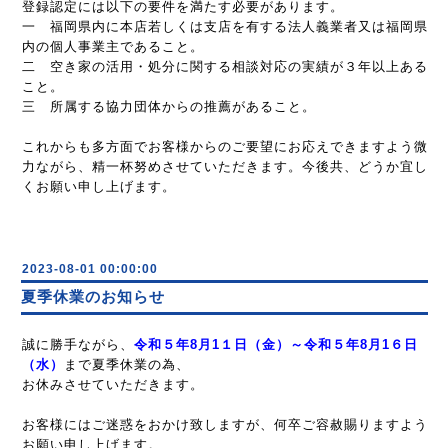
登録認定には以下の要件を満たす必要があります。
一 福岡県内に本店若しくは支店を有する法人義業者又は福岡県
内の個人事業主であること。
二 空き家の活用・処分に関する相談対応の実績が３年以上ある
こと。
三 所属する協力団体からの推薦があること。
これからも多方面でお客様からのご要望にお応えできますよう微
力ながら、精一杯努めさせていただきます。今後共、どうか宜し
くお願い申し上げます。
2023-08-01 00:00:00
夏季休業のお知らせ
誠に勝手ながら、
令和
５
年
8
月
1１
日（金）～令和
５
年
8
月
1６
日
（水）
まで夏季休業の為、
お休みさせていただきます。
お客様にはご迷惑をおかけ致しますが、何卒ご容赦賜りますよう
お願い申し上げます。